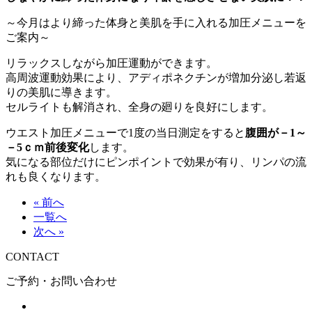
～今月はより締った体身と美肌を手に入れる加圧メニューを
ご案内～
リラックスしながら加圧運動ができます。
高周波運動効果により、アディポネクチンが増加分泌し若返
りの美肌に導きます。
セルライトも解消され、全身の廻りを良好にします。
ウエスト加圧メニューで1度の当日測定をすると
腹囲が－1～
－5ｃｍ前後変化
します。
気になる部位だけにピンポイントで効果が有り、リンパの流
れも良くなります。
« 前へ
一覧へ
次へ »
CONTACT
ご予約・お問い合わせ