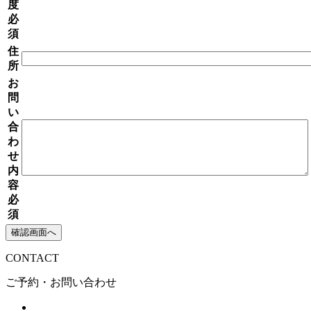
度
必
須
住
所
お
問
い
合
わ
せ
内
容
必
須
CONTACT
ご予約・お問い合わせ