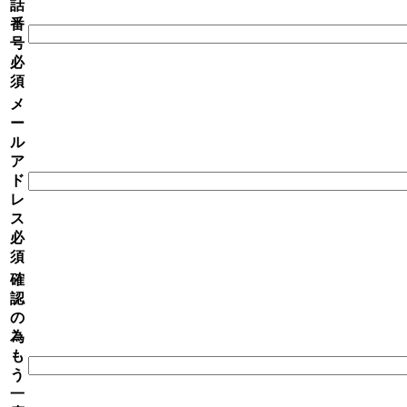
話
番
号
必
須
メ
ー
ル
ア
ド
レ
ス
必
須
確
認
の
為
も
う
一